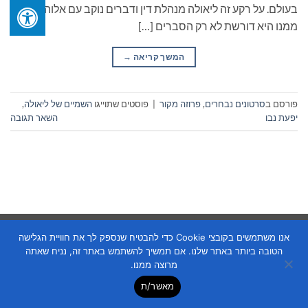
בעולם. על רקע זה ליאולה מנהלת דין ודברים נוקב עם אלוהים,
ממנו היא דורשת לא רק הסברים […]
המשך קריאה
→
פורסם ב
סרטונים נבחרים
,
פרוזה מקור
|
פוסטים שתוייגו
השמיים של ליאולה
,
יפעת נבו
השאר תגובה
Copyright 2026 ©
Flatsome Theme
אנו משתמשים בקובצי Cookie כדי להבטיח שנספק לך את חוויית הגלישה
הטובה ביותר באתר שלנו. אם תמשיך להשתמש באתר זה, נניח שאתה
מרוצה ממנו.
מאשר/ת