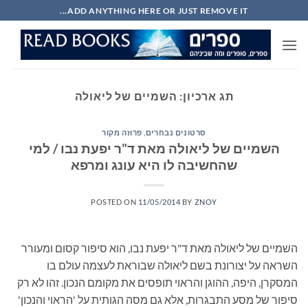
Ski
ADD ANYTHING HERE OR JUST REMOVE IT...
t
conten
תג ארכיון:
השמיים של ליאולה
סרטונים נבחרים
,
פרוזה מקור
השמיים של ליאולה מאת ד"ר יפעת נבו / למי
שהחשיבה לו היא עונג ומרפא
POSTED ON
11/05/2014
BY
ZNOY
השמיים של ליאולה מאת ד"ר יפעת נבו, הוא סיפור קסום ומעורר
השראה על יצורונת בשם ליאולה שבוראת לעצמה עולם בו
המסקרן, היפה, ההוגן והראוי תופסים את מקומם הנכון. זהו לא רק
סיפור של מסע התבגרות, אלא גם מסה הגותית על 'הראוי והנכון'