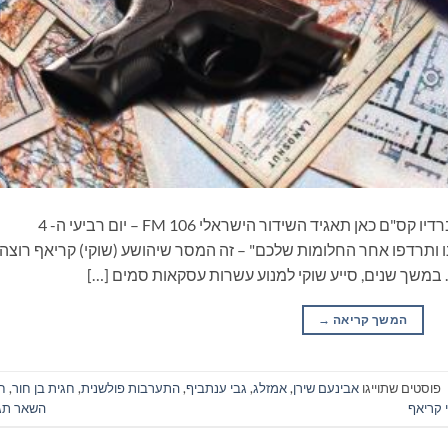
ספרים סופרים ומה שביניהם – תכנית ראיונות ברדיו קס"ם כאן תאגיד השידור הישראלי 106 FM – יום רביעי ה- 4
 תיהנו ותרדפו אחר החלומות שלכם" – זה המסר שיהושע (שוקי) קריאף רוצה
. במשך שנים, סייע שוקי למנוע עשרות עסקאות סמים […]
המשך קריאה
→
פוסטים שתוייגו
אבינעם שירן
,
אמזלג
,
גבי ענתביף
,
התערבות פולשנית
,
חגית בן חור
,
ח
 קריאף
השאר תג