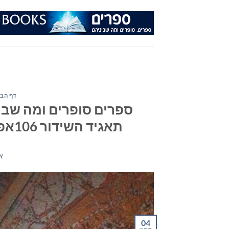
Ski
t
conten
דף הבי
ספרים סופרים ומה שבינ
תאגיד השידור 106אפאם – יום רביעי ה-4 בספטמבר 2019
Y
04