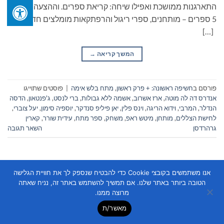
התארגנות ממושכת ואפילו שיחה: קריאת ספרים. וההצעה הפעם:
5 ספרים – מותחנים, ספרי ריגול והרפתקאות מומלצים חדשים.
[…]
המשך קריאה
→
פורסם ב
חשיפה ראשונה: + פרק ראשון
,
מתח בלש אימה
|
פוסטים שתוייגו
אנדרס דה לה מוטה
,
ארז אשרוב
,
אשמה ללא גבולות
,
ברי לנסט
,
ג'פנטאון
,
הדסה
הנדלר
,
המרבי
,
וידוא הריגה
,
וינס פלין
,
יאן פיליפ סנדקר
,
יוספיה סימון
,
יעל צוברי
,
לחישת הצללים
,
מותחן
,
מיטש ראפ
,
משחק
,
ספר מתח
,
עידית שורר
,
קארין
גרהרדסן
השאר תגובה
אנו משתמשים בקובצי Cookie כדי להבטיח שנספק לך את חוויית הגלישה
הטובה ביותר באתר שלנו. אם תמשיך להשתמש באתר זה, נניח שאתה
מרוצה ממנו.
מאשר/ת
Copyright 2026 ©
Flatsome Theme