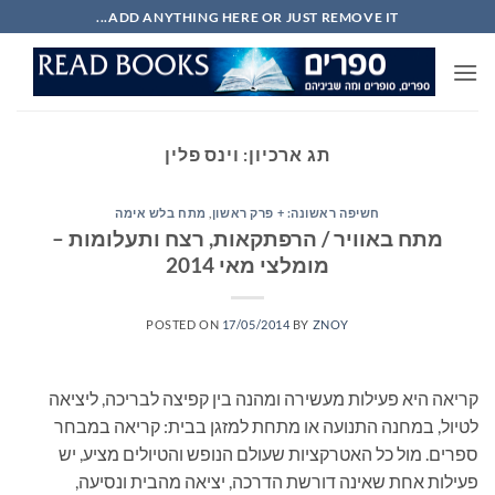
Ski
ADD ANYTHING HERE OR JUST REMOVE IT...
t
conten
תג ארכיון:
וינס פלין
חשיפה ראשונה: + פרק ראשון
,
מתח בלש אימה
מתח באוויר / הרפתקאות, רצח ותעלומות –
מומלצי מאי 2014
POSTED ON
17/05/2014
BY
ZNOY
קריאה היא פעילות מעשירה ומהנה בין קפיצה לבריכה, ליציאה
לטיול, במחנה התנועה או מתחת למזגן בבית: קריאה במבחר
ספרים. מול כל האטרקציות שעולם הנופש והטיולים מציע, יש
פעילות אחת שאינה דורשת הדרכה, יציאה מהבית ונסיעה,