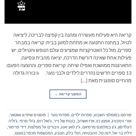
קריאה היא פעילות מעשירה ומהנה בין קפיצה לבריכה, ליציאה
לטיול, במחנה התנועה או מתחת למזגן בבית: קריאה במבחר
ספרים. מול כל האטרקציות שמציעים עולם הנופש והטיולים, יש
פעילות אחת שאינה דורשת הדרכה, יציאה מהבית ונסיעה,
התארגנות ממושכת ואפילו שיחה: קריאת ספרים. וההצעה הפעם:
13 ספרים חדשים נהדרים לילדים ולבני נוער. גיבורה גדולה
מהחיים סופגנית מאת […]
המשך קריאה
→
פורסם ב
מומלצי השבוע
,
ספרות ילדים
,
ספרות נוער
|
פוסטים שתוייגו
אווטאר
,
אורי גינזבורג
,
אמנון כץ
,
ארז אשרוב
,
בובות של נייר
,
ג'ואל רוס
,
ג'ולי מרפי
,
ג'וליה
דונלדסון
,
ג'ון במלמנס מרסיאנו
,
ג'ין לואן יאנג
,
גיבורים על מפלצות
,
דידי פרימור
,
דליה בר-אל
,
דנה טל
,
ההבטחה
,
הולי בלק
,
הטבע
,
המכשפות מכפר בנוונטו
,