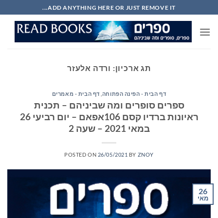
Ski
ADD ANYTHING HERE OR JUST REMOVE IT...
t
conten
תג ארכיון:
ורדה אלעזר
דף הבית - הפינה הפתוחה
,
דף הבית - מאמרים
ספרים סופרים ומה שביניהם – תכנית
ראיונות ברדיו קסם 106אפאם – יום רביעי 26
במאי 2021 – שעה 2
POSTED ON
26/05/2021
BY
ZNOY
26
מאי