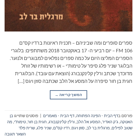
ספרים סופרים ומה שביניהם – תכנית ראיונות ברדיו קס"ם
106 FM – יום רביעי ה- 17 באוקטובר 2018 משתתפים: בלוגרי
הספרים המליצו היום על כמה ספרים נפלאים למבוגרים ולנוער.
הבלוגר שניר פלג סיפר על טימות'י – או רשימותיו של זוחל
מדוכדך שכתב ורלין קלינקנבורג (הוצאת עם עובד). הבלוגרית
חגית בן חור סיפרה על המסע אל הלב שכתבה סוזן ויגס […]
המשך קריאה
→
פורסם ב
דף הבית - הפינה הפתוחה
,
דף הבית - מאמרים
|
פוסטים שתוייגו
בן
האטקה
,
ג'ק האדיר
,
המסע אל הלב
,
ורלין קלינקנבורג
,
חגית בן חור
,
טימות'י
,
מה
שטוב לפילים
,
מרגלית בר לב
,
סוזן ויגס
,
רדיו קס"ם
,
שניר פלג
,
שרית פלד
השאר תגובה