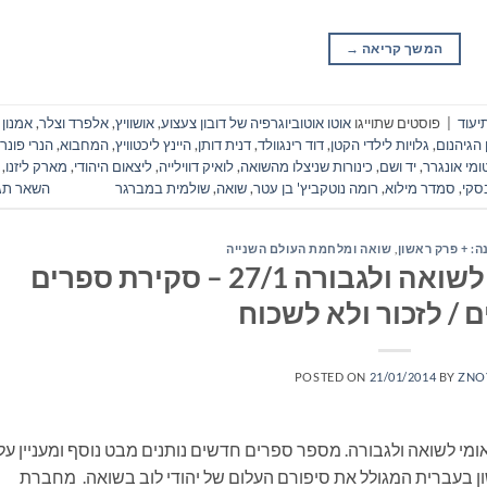
המשך קריאה
→
יעוד
|
פוסטים שתוייגו
אוטו אוטוביוגרפיה של דובון צעצוע
,
אושוויץ
,
אלפרד וצלר
,
אמנון
הגיהנום
,
גלויות לילדי הקטן
,
דוד רינגוולד
,
דנית דותן
,
היינץ ליכטוויץ
,
המחבוא
,
הנרי פונר
ומי אונגרר
,
יד ושם
,
כינורות שניצלו מהשואה
,
לואיק דווילייה
,
ליצאום היהודי
,
מארק ליזנו
,
בסקי
,
סמדר מילוא
,
רומה נוטקביץ' בן עטר
,
שואה
,
שולמית במברגר
השאר תג
: + פרק ראשון
,
שואה ומלחמת העולם השנייה
יום הזיכרון הבינלאומי לשואה ולגבורה 27/1 – סקירת ספרים
 / לזכור ולא לשכוח
POSTED ON
21/01/2014
BY
ZNO
הבינלאומי לשואה ולגבורה. מספר ספרים חדשים נותנים מבט נוסף ומעניין על
שון בעברית המגולל את סיפורם העלום של יהודי לוב בשואה. מחברת