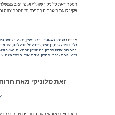
הספר "זאת סלוניקי" שואלת ועונה האם ממשלת 
שקיבלו את האזרחות הספרדית? הספר "הנס ורו
פורסם ב
חשיפה ראשונה: + פרק ראשון
,
שואה ומלחמת העו
בלזן
,
דיוויד גילהם
,
דן תמיר
,
הילדה של דודה לולה
,
הנס ורוד
יהדות לוב
,
יהדות סלוניקי
,
יום הזכרון הבינלאומי לשואה ולג
לברט
,
נורית צרפתי
,
סלוניקי
,
עידית שורר
,
עיר של נשים
,
עצי
זאת סלוניקי מאת חדוה
Y
הספר זאת סלוניקי מאת חדוה פרחיה, פורס ירי