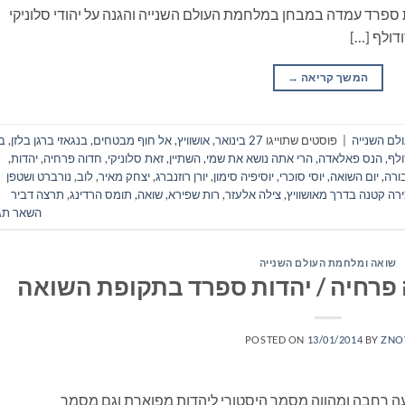
ספרד עמדה במבחן במלחמת העולם השנייה והגנה על יהודי סלוניקי
דולף […]
המשך קריאה
→
לם השנייה
|
פוסטים שתוייגו
27 בינואר
,
אושוויץ
,
אל חוף מבטחים
,
בנגאזי ברגן בלזן
,
בר
ולף
,
הנס פאלאדה
,
הרי אתה נושא את שמי
,
השתיין
,
זאת סלוניקי
,
חדוה פרחיה
,
יהדות
,
בורה
,
יום השואה
,
יוסי סוכרי
,
יוסיפיה סימון
,
יורן רוזנברג
,
יצחק מאיר
,
לוב
,
נורברט ושטפן
רה קטנה בדרך מאושוויץ
,
צילה אלעזר
,
רות שפירא
,
שואה
,
תומס הרדינג
,
תרצה דביר
השאר תג
שואה ומלחמת העולם השנייה
 פרחיה / יהדות ספרד בתקופת השואה
POSTED ON
13/01/2014
BY
ZNO
עה רחבה ומהווה מסמך היסטורי ליהדות מפוארת וגם מסמך