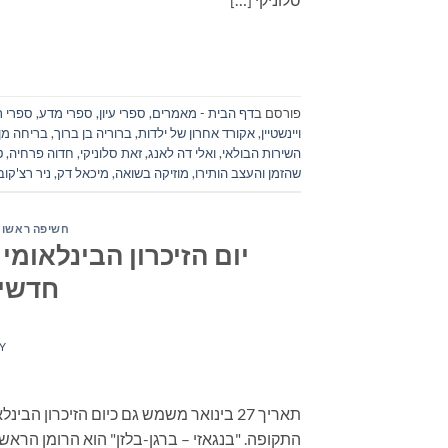
פורסם ב
דף הבית - מאמרים
,
ספרי עיון, ספרי מדע, ספרי ת
ויינשטיין
,
אקורד אחרון של ילדות
,
ברוריה בן ברוך
,
בריחה מן 
השירות הבולאי
,
ואלי דה לאנג
,
זאת סלוניקי
,
חדוה פרחיה
,
ט
שהזמן והעצב הותירו
,
מוזיקה בשואה
,
מיכאל דק
,
ניר רצ'קו
חשיפה ראשונה
חדשים
Y
תאריך 27 בינואר משמש גם כיום הזיכרון 
התקופה. "בנגאזי – ברגן-בלזן" הוא הרומן הרא