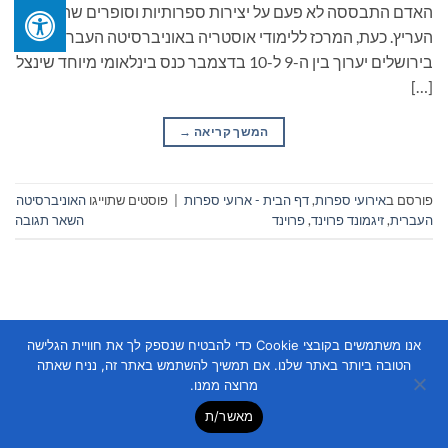
האדם התבססה לא פעם על יצירות ספרותיות וסופרים שהוא
העריץ. כעת, המרכז ללימודי אוסטריה באוניברסיטה העברית
בירושלים יערוך בין ה-9 ל-10 בדצמבר כנס בינלאומי מיוחד שינצל
[…]
המשך קריאה
→
פורסם ב
אירועי ספרות
,
דף הבית - ארועי ספרות
|
פוסטים שתוייגו
האוניברסיטה
העברית
,
זיגמונד פרוינד
,
פרוינד
השאר תגובה
אנו משתמשים בקובצי Cookie כדי להבטיח שנספק לך את חוויית הגלישה
הטובה ביותר באתר שלנו. אם תמשיך להשתמש באתר זה, נניח שאתה
Copyright 2026 ©
Flatsome Theme
מרוצה ממנו.
מאשר/ת