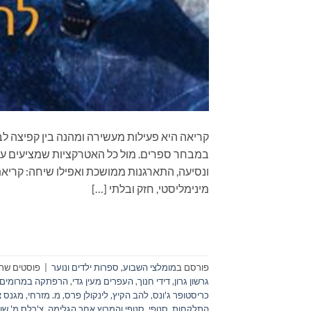
קריאה היא פעילות מעשירה ומהנה בין קפיצה לב
במבחר ספרים. מול כל האטרקציות שמציעים עול
ונסיעה, התארגנות ממושכת ואפילו שיחה: קריא
מינימליסטי, חזק ובלתי […]
פורסם ב
מומלצי השבוע
,
ספרות ילדים ונוער
|
פוסטים שתו
גרשון גרון
,
דידי חנוך
,
העפרים מעין גדי
,
הרפתקה במרומים
כריסטופר ג'ונס
,
להב הקיץ
,
לינקולן פרס
,
מ. מזרחי
,
מגנס צ
התלקחות
,
סנופי
,
סנופי והמרוץ אחר הגלימה
,
צ'רלס מ' שו