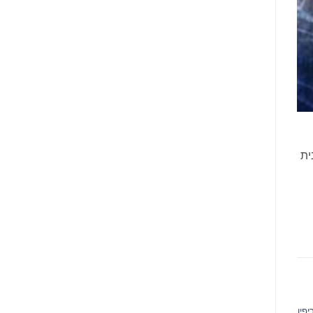
ית
פין