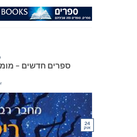
Ski
t
conten
מ
ספרים חדשים – מומלצי ה
Y
24
אוק