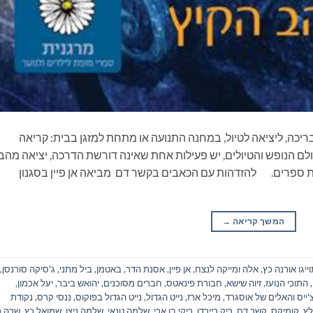
ריכה, ליציאה לטיול, במחנה התנועה או מתחת למזגן בבית: קריאה
ם הנופש והטיולים, יש פעילות אחת שאינה דורשת הדרכה, יציאה מהב
ת ספרים. להזדהות עם הכאבים בקשר דם מביאה אן פיין בסגנון
המשך קריאה
→
ייגו
אורנה כץ
,
אלה ומייקה לנצח
,
אן פיין
,
אסנת הדר
,
באטמן
,
ביל מתני
,
ג'סיקה סורנסן
,
,
התוכי הנועז
,
זיוה שישא
,
חבורת פינאטס
,
חברים מסוכנים
,
יהואש ביבר
,
יעל אכמון
,
'ייס והאלים של אוסגרד
,
מיכל ארז
,
נייט הגדול
,
נייט הגדול בפוקוס
,
ננסי קרס
,
נקודת
לץ
,
קומיקס
,
קשר דם
,
ריק ריירדן
,
ריקי בן ארי
,
שלמה טנאי
,
שלמה ניצן
,
שמואל כץ
,
שרה רי