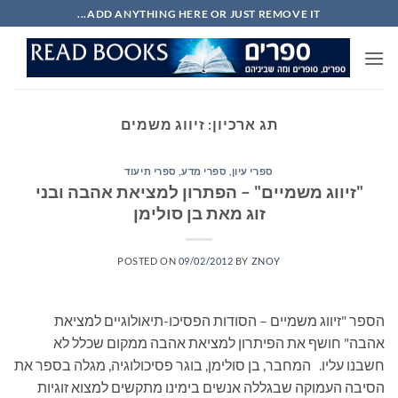
Ski
ADD ANYTHING HERE OR JUST REMOVE IT...
t
conten
תג ארכיון:
זיווג משמים
ספרי עיון, ספרי מדע, ספרי תיעוד
"זיווג משמיים" – הפתרון למציאת אהבה ובני
זוג מאת בן סולימן
POSTED ON
09/02/2012
BY
ZNOY
הספר "זיווג משמיים – הסודות הפסיכו-תיאולוגיים למציאת
אהבה" חושף את הפיתרון למציאת אהבה ממקום שכלל לא
חשבנו עליו. המחבר, בן סולימן, בוגר פסיכולוגיה, מגלה בספר את
הסיבה העמוקה שבגללה אנשים בימינו מתקשים למצוא זוגיות