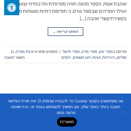
ואהבת אמת. הספר מהווה חוויה ספרותית ותרבותית יוצאת דופן.
הגילוי המדהים שבספר גורס, כי תפיסות דתיות מעוותות מפריעות
בקשירת קשרי אהבה […]
המשך קריאה
→
פורסם ב
ספרי עיון, ספרי מדע, ספרי תיעוד
|
פוסטים שתוייגו
איגלו גארדן
,
בן
סולימן
,
היכרויות
,
זוגיות
,
זיווג משמים
,
יחסים
השאר תגובה
אנו משתמשים בקובצי Cookie כדי להבטיח שנספק לך את חוויית הגלישה
Copyright 2026 ©
Flatsome Theme
הטובה ביותר באתר שלנו. אם תמשיך להשתמש באתר זה, נניח שאתה
מרוצה ממנו.
מאשר/ת