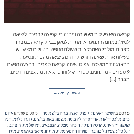
קריאה היא פעילות מעשירה ומהנה בין קפיצה לבריכה, ליציאה
לטיול, במחנה התנועה או מתחת למזגן בבית: קריאה במבחר
ספרים. מול כל האטרקציות שעולם הנופש והטיולים מציע, יש
פעילות אחת שאינה דורשת הדרכה, יציאה מהבית ונסיעה,
התארגנות ממושכת ואפילו שיחה: קריאת ספרים. וההצעה הפעם:
9 ספרים – מותחנים, ספרי ריגול והרפתקאות מומלצים חדשים.
תברח […]
המשך קריאה
→
פורסם ב
חשיפה ראשונה: + פרק ראשון
,
מתח בלש אימה
|
פוסטים שתוייגו
אדום
כדם
,
אלכס דלאוור
,
אנדרס דה לה מוטה
,
אשמה
,
באזז
,
בלשים
,
ג'ונתן קלרמן
,
דנה
שולגה רז
,
האדס
,
הדסה הנדלר
,
הוכחה מוצקה
,
המנבאים
,
זמן של מת
,
חום לבן
,
יעל סלע שפירו
,
ליבה בריי
,
מועדון החמש מאות
,
מותחן
,
מלאני מק'גראת
,
מתיו