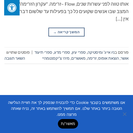
אותו טווה לפני עשרות שנים, Flow –זרימה. "עקרון הזרימה" –
המצב שבו אנשים שקועים כל כך בפעילות עד שלשום דבר אחר
אין […]
המשך קריאה
→
פורסם ב
ניו אייג' ומיסטיקה
,
ספרי עיון, ספרי מדע, ספרי תיעוד
|
פוסטים שתוייגו
אושר
,
הוצאת אופוס
,
זרימה
,
מאושרים
,
מיהי צ'יקסנטמהיי
השאר תגובה
אנו משתמשים בקובצי Cookie כדי להבטיח שנספק לך את חוויית הגלישה
Copyright 2026 ©
Flatsome Theme
הטובה ביותר באתר שלנו. אם תמשיך להשתמש באתר זה, נניח שאתה
מרוצה ממנו.
מאשר/ת