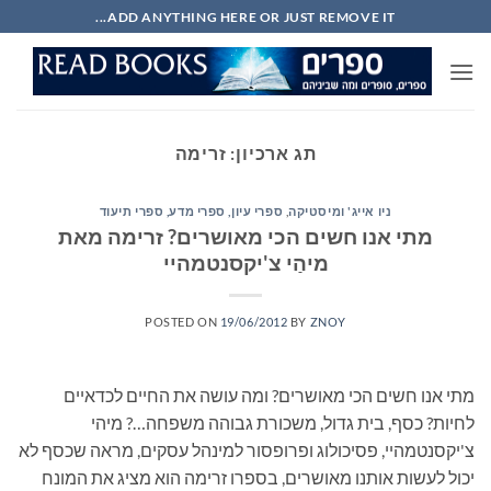
Ski
ADD ANYTHING HERE OR JUST REMOVE IT...
t
conten
תג ארכיון:
זרימה
ניו אייג' ומיסטיקה
,
ספרי עיון, ספרי מדע, ספרי תיעוד
מתי אנו חשים הכי מאושרים? זרימה מאת
מיהַי צ'יקסנטמהיי
POSTED ON
19/06/2012
BY
ZNOY
מתי אנו חשים הכי מאושרים? ומה עושה את החיים לכדאיים
לחיות? כסף, בית גדול, משכורת גבוהה משפחה…? מיהי
צ'יקסנטמהיי, פסיכולוג ופרופסור למינהל עסקים, מראה שכסף לא
יכול לעשות אותנו מאושרים, בספרו זרימה הוא מציג את המונח