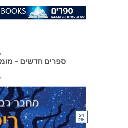
Ski
t
conten
מ
ספרים חדשים – מומלצי ה
Y
24
אוק