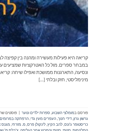
קריאה היא פעילות מעשירה ומהנה בין קפיצה לב
במבחר ספרים. מול כל האטרקציות שמציעים עול
ונסיעה, התארגנות ממושכת ואפילו שיחה: קריא
מינימליסטי, חזק ובלתי […]
פורסם ב
מומלצי השבוע
,
ספרות ילדים ונוער
|
פוסטים שתו
גרשון גרון
,
דידי חנוך
,
העפרים מעין גדי
,
הרפתקה במרומים
כריסטופר ג'ונס
,
להב הקיץ
,
לינקולן פרס
,
מ. מזרחי
,
מגנס צ
התלקחות
,
סנופי
,
סנופי והמרוץ אחר הגלימה
,
צ'רלס מ' שו