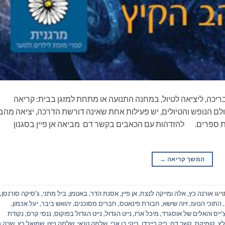
ריכה, ליציאה לטיול, במחנה התנועה או מתחת למזגן בבית: קריאה
ם הנופש והטיולים, יש פעילות אחת שאינה דורשת הדרכה, יציאה מהב
ת ספרים. להזדהות עם הכאבים בקשר דם מביאה אן פיין בסגנון
המשך קריאה
→
ייגו
אורנה כץ
,
אלה ומייקה לנצח
,
אן פיין
,
אסנת הדר
,
באטמן
,
ביל מתני
,
ג'סיקה סורנסן
,
,
התוכי הנועז
,
זיוה שישא
,
חבורת פינאטס
,
חברים מסוכנים
,
יהואש ביבר
,
יעל אכמון
,
'ייס והאלים של אוסגרד
,
מיכל ארז
,
נייט הגדול
,
נייט הגדול בפוקוס
,
ננסי קרס
,
נקודת
לץ
,
קומיקס
,
קשר דם
,
ריק ריירדן
,
ריקי בן ארי
,
שלמה טנאי
,
שלמה ניצן
,
שמואל כץ
,
שרה רי