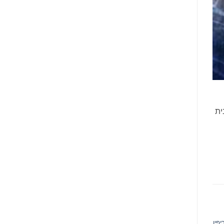
ית
פין