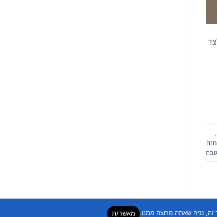
צד
,
נה
ובה
מאשר/ת