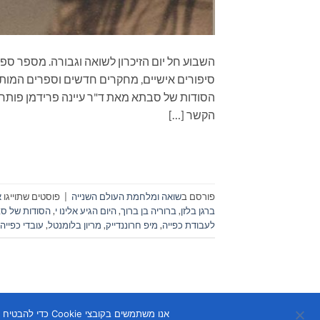
השבוע חל יום הזיכרון לשואה וגבורה. מספר ספר
סיפורים אישיים, מחקרים חדשים וספרים המו
הסודות של סבתא מאת ד"ר עיינה פרידמן פותח צו
הקשר […]
פורסם ב
שואה ומלחמת העולם השנייה
|
פוסטים שתוייגו
א
ברגן בלזן
,
ברוריה בן ברוך
,
היום הגיע אלינו י
,
הסודות של ס
לעבודת כפייה
,
מיפ חרוננדייק
,
מריון בלומנטל
,
עובדי כפייה
אנו משתמשים בקובצי Cookie כדי להבטיח שנספק לך את חוויית הגלישה הטובה ביותר באתר שלנו. אם תמשיך להשתמש באתר זה, נניח שאתה מרוצה ממנו.
Copyright 2026 ©
Flatsome Theme