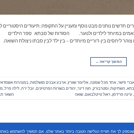
ים חדשים נותנים מבט נוסף ומעניין על התקופה: תיעודים היסטוריים ל
תאמים במיוחד לילדים ולנוער. הסודות של סבתא ספר הילדים
הר ליחסים בין-דוריים מיוחדים – בין ילד לבין סבתו ניצולת השואה.
המשך קריאה
→
ברי פישר
,
אחד מכל שמונה
,
אליעזר שוורץ
,
ארבע אבנים מושלמות
,
במנהרות אשמדאי
בתא
,
השתיקות
,
וסטרבורק
,
חוה דינר
,
יהודים בשורות הפרטיזנים
,
יובל ירח
,
לילה פרל
,
מח
,
עיינה פרידמן
,
ראול טייטלבאום
,
שואה
השאר תג