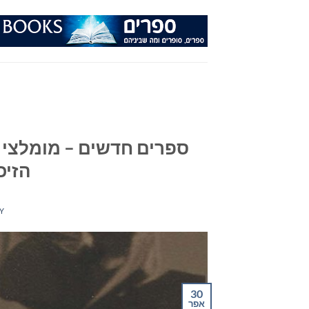
Ski
t
conten
הזיכ
Y
30
אפר