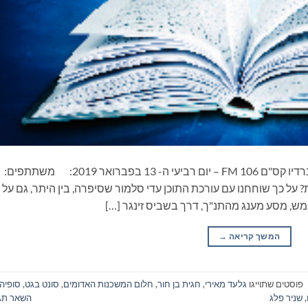
ספרים סופרים ומה שביניהם – תכנית ראיונות ברדיו קס"ם 106 FM – יום רביעי ה- 13 בפברואר 2019: משתתפים:
ל כך שוחחנו עם עורכת התוכן עדי סלמור שסיפרה, בין היתר, גם על
מש, מסע מענג מהתנ"ך, דרך בשביס זינגר […]
המשך קריאה
→
פוסטים שתוייגו
גלעד מאירי
,
חגית בן חור
,
חלום המשכנות האדומים
,
סונט בגט
,
סופיה
,
שניר פלג
השאר תג