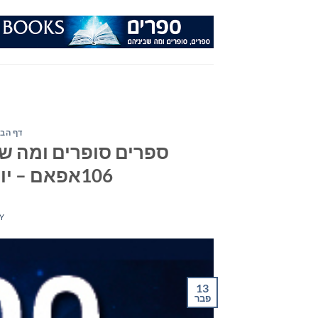
Ski
t
conten
דף הבי
ספרים סופרים ומה שב
106אפאם – יום רביעי ה- 13 בפברואר 2019
Y
13
פבר