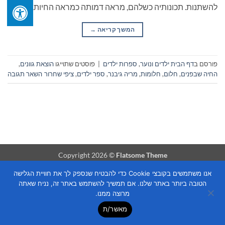
להשתנות. תכונותיה כשלהם, מראה דמותה כמראה החיות. […]
המשך קריאה
→
פורסם ב
דף הבית ילדים ונוער
,
ספרות ילדים
|
פוסטים שתוייגו
הוצאת גוונים
,
החיה שבפנים
,
חלום
,
חלומות
,
מריה גיבנר
,
ספר ילדים
,
ציפי שחרור
השאר תגובה
Copyright 2026 ©
Flatsome Theme
אנו משתמשים בקובצי Cookie כדי להבטיח שנספק לך את חוויית הגלישה
הטובה ביותר באתר שלנו. אם תמשיך להשתמש באתר זה, נניח שאתה
מרוצה ממנו.
מאשר/ת