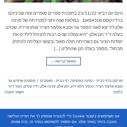
היום יום רביעי 23/11/22 בתוכנית ספרים סופרים ומה שביניהם
ברדיו קסם 106אפאם: במלאת שנה וחצי לפטירתה של פנינה
אלון ז"ל יצא לאור הספר גור וסבא אלעזר הצייר אותו איירה, שכתב
בעלה ד"ר חנן אלון. "היא עמלה שנים רבות להנחיל לילדים את
יסודות הציור גם כשהייתה חולה מאוד ובקושי הצליחה להחזיק
מכחול", מספר בעלה חנן שהחליט […]
המשך קריאה
→
פורסם ב
דף הבית - הפינה הפתוחה
,
דף הבית - מאמרים
|
פוסטים שתוייגו
גור
וסבא אלעזר הצייר
,
הנסיך הלא ידוע
,
חנן אלון
,
פנינה אלון
,
רדיו קס"ם
,
תמר דיור
בלומין
השאר תגובה
אנו משתמשים בקובצי Cookie כדי להבטיח שנספק לך את חוויית הגלישה
הטובה ביותר באתר שלנו. אם תמשיך להשתמש באתר זה, נניח שאתה