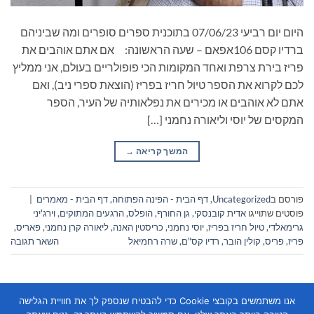
היום יום רביעי 07/06/23 בתוכנית ספרים סופרים ומה שביניהם
ברדיו קסם 106אפאם – שעה הראשונה: אם אתם אוהבים את
פריז בירת צרפת ואחד המקומות הכי פופולריים בעולם, אני ממליץ
לכם לקרוא את הספר טיול חריז בפריז (הוצאת ספרי ניב), ואם
אתם לא אוהבים או מכירים את נפלאותיה של העיר, הספר
המקסים של יוסי וליאורה נחמני […]
המשך קריאה
→
פורסם ב
Uncategorized
,
דף הבית - הפינה הפתוחה
,
דף הבית - מאמרים
|
פוסטים שתוייגו
אדית קובנסקי
,
גן החורף
,
הופלס
,
הרגעים המתוקים
,
וירג'יני
גרימאלדי
,
טיול חריז בפריז
,
יוסי נחמני
,
כריסטין האנה
,
ליאורה קרן נחמני
,
פאריס
,
פריז
,
פריס
,
קולין הובר
,
רדיו קס"ם
,
שרה רחמיאל
השאר תגובה
אנו משתמשים בקובצי Cookie כדי להבטיח שנספק לך את חוויית הגלישה