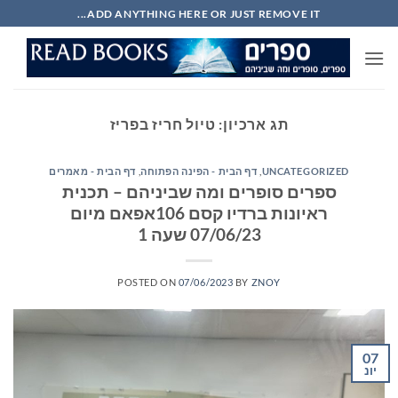
Ski
ADD ANYTHING HERE OR JUST REMOVE IT...
t
conten
תג ארכיון:
טיול חריז בפריז
UNCATEGORIZED
,
דף הבית - הפינה הפתוחה
,
דף הבית - מאמרים
ספרים סופרים ומה שביניהם – תכנית
ראיונות ברדיו קסם 106אפאם מיום
07/06/23 שעה 1
POSTED ON
07/06/2023
BY
ZNOY
07
יונ