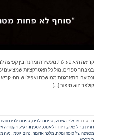
קריאה היא פעילות מעשירה ומהנה בין קפיצה לב
במבחר ספרים. מול כל האטרקציות שמציעים עול
ונסיעה, התארגנות ממושכת ואפילו שיחה: ק
קולפר הוא סיפור […]
פורסם ב
מומלצי השבוע
,
ספרות ילדים
,
ספרות ילדים ונוער
דורית בריל פולק
,
דיוויד ווליאמס
,
הסכין והרקיע
,
ויקטוריה אי
מכשפה של סופה ומלח
,
מלכה אדומה
,
נחום גוטמן
,
נעה מר
ת'סבתא