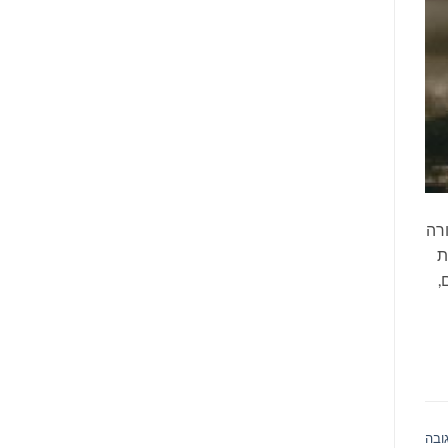
ורה
ת
,
ובה