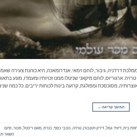
 ממלכת דרדניה, גיבור, לוחם וימאי. אנדרומאכה, היא כוהנת צעירה שאמ
יה. ארגוריוס, לוחם מיקאני שניטלו ממנו זכויותיו ומעמדו, מונע בתאוו
וצרותיה, מסוכסכת ומפולגת, קרועה בינות לכוחות יריבים. כל כמה שנים
המשך קריאה
→
וזת בית
,
דיוויד גמל
,
דירק ויטנבורן
,
טרויה
,
כוכבי כסף
,
כנרת
,
מאט ריכטל
,
מכור
,
סיום
השאר תג