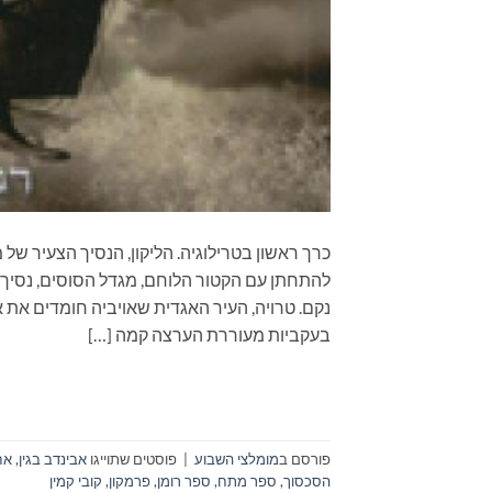
כרך ראשון בטרילוגיה. הליקון, הנסיך הצעיר של
להתחתן עם הקטור הלוחם, מגדל הסוסים, נסיך טרו
נקם. טרויה, העיר האגדית שאויביה חומדים את א
בעקביות מעוררת הערצה קמה […]
פורסם ב
מומלצי השבוע
|
פוסטים שתוייגו
אבינדב בגין
,
אח
הסכסוך
,
ספר מתח
,
ספר רומן
,
פרמקון
,
קובי קמין