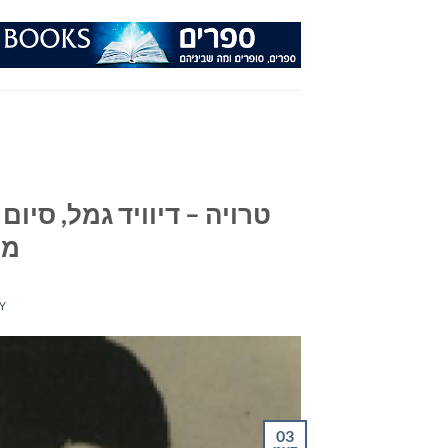
Ski
t
conten
טרויה – דיוויד גמל, סיום
מכ
Y
03