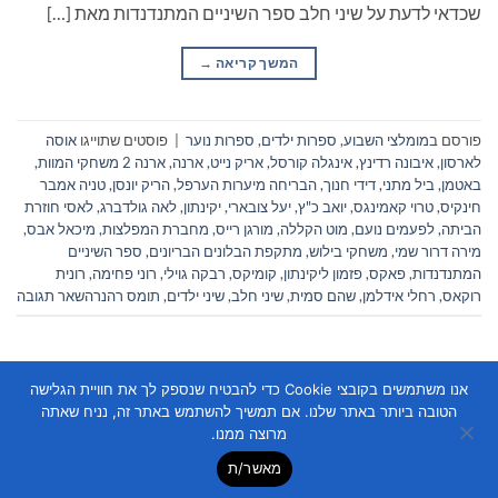
שכדאי לדעת על שיני חלב ספר השיניים המתנדנדות מאת […]
המשך קריאה
→
פורסם ב
מומלצי השבוע
,
ספרות ילדים
,
ספרות נוער
|
פוסטים שתוייגו
אוסה
לארסון
,
איבונה רדינץ
,
אינגלה קורסל
,
אריק נייט
,
ארנה
,
ארנה 2 משחקי המוות
,
באטמן
,
ביל מתני
,
דידי חנוך
,
הבריחה מיערות הערפל
,
הריק יונסן
,
טניה אמבר
חינקיס
,
טרוי קאמינגס
,
יואב כ"ץ
,
יעל צובארי
,
יקינתון
,
לאה גולדברג
,
לאסי חוזרת
הביתה
,
לפעמים נועם
,
מוט הקללה
,
מורגן רייס
,
מחברת המפלצות
,
מיכאל אבס
,
מירה דרור שמי
,
משחקי בילוש
,
מתקפת הבלונים הבריונים
,
ספר השיניים
המתנדנדות
,
פאקס
,
פזמון ליקינתון
,
קומיקס
,
רבקה גוילי
,
רוני פחימה
,
רונית
רוקאס
,
רחלי אידלמן
,
שהם סמית
,
שיני חלב
,
שיני ילדים
,
תומס רהנר
השאר תגובה
אנו משתמשים בקובצי Cookie כדי להבטיח שנספק לך את חוויית הגלישה
הטובה ביותר באתר שלנו. אם תמשיך להשתמש באתר זה, נניח שאתה
מרוצה ממנו.
מאשר/ת
Copyright 2026 ©
Flatsome Theme