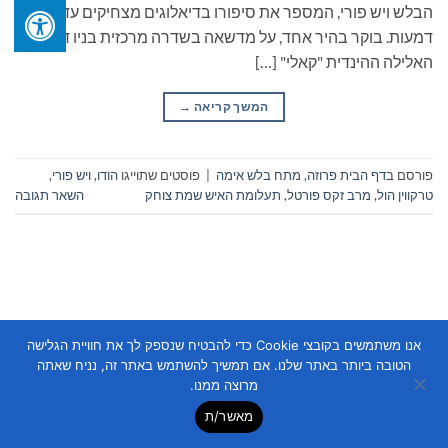
הבלש ויש פורי, המספר את סיפורו בדיאלוגים מצחיקים עד
דמעות. בוקר בהיר אחד, על מדשאה בשדרה מרכזית בניו דלהי,
האלילה ההינדית "קאלי" […]
המשך קריאה
→
פורסם ב
דף הבית פרוזה
,
מתח בלש אימה
|
פוסטים שתוייגו
הודו
,
ויש פורי
,
טרקווין הול
,
מרב זקס פורטל
,
תעלומת האיש שמת צוחק
השאר תגובה
אנו משתמשים בקובצי Cookie כדי להבטיח שנספק לך את חוויית הגלישה
Copyright 2026 ©
Flatsome Theme
הטובה ביותר באתר שלנו. אם תמשיך להשתמש באתר זה, נניח שאתה
מרוצה ממנו.
מאשר/ת