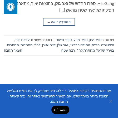
His Gang, ספרו החדש של זאב גולן, בהוצאת יאיר, מתאר את
הפיכתו של יאיר שטרן מראש […]
המשך קריאה
→
פורסם ב
ספרי עיון, ספרי מדע, ספרי תיעוד
|
פוסטים שתוייגו
הוצאת יאיר
,
היסטוריה יהודית
,
המנדט הבריטי
,
זאב גולן
,
יאיר שטרן
,
לח"י
,
מחתרות
,
מחתרות
בארץ ישראל
,
מחתרת לח"י
,
רצח שטרן
השאר תגובה
אנו משתמשים בקובצי Cookie כדי להבטיח שנספק לך את חוויית הגלישה
Copyright 2026 ©
Flatsome Theme
הטובה ביותר באתר שלנו. אם תמשיך להשתמש באתר זה, נניח שאתה
מרוצה ממנו.
מאשר/ת