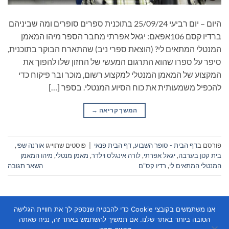
היום – יום רביעי 25/09/24 בתוכנית ספרים סופרים ומה שביניהם
ברדיו קסם 106אפאם: יגאל אפרתי מחבר הספר מיהו המאמן
המנטלי המתאים לי? (הוצאת ספרי ניב) שהתארח הבוקר בתוכנית,
סיפר על ספרו שהוא התרגום המעשי של החזון שלו להפוך את
המקצוע של המאמן המנטלי למקצוע רשום, מוכר ובר פיקוח כדי
להכפיל משמעותית את כוח הסיוע המנטלי. בספר […]
המשך קריאה
→
פורסם ב
דף הבית - סופר השבוע
,
דף הבית פנאי
|
פוסטים שתוייגו
אורנה שפי
,
בית קטן בערבה
,
יגאל אפרתי
,
לורה אינגלס וילדר
,
מאמן מנטלי
,
מיהו המאמן
המנטלי המתאים לי
,
רדיו קס"ם
השאר תגובה
אנו משתמשים בקובצי Cookie כדי להבטיח שנספק לך את חוויית הגלישה
הטובה ביותר באתר שלנו. אם תמשיך להשתמש באתר זה, נניח שאתה