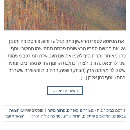
את הטיוטא לספרו הראשון כתב בגיל 16 והוא פורסם בהיותו בן
26. את חמשת ספריו הראשונים פרסם תחת שמו המקורי יוסף
כהן. מאוחר יותר הוסיף לשמו את שם העט אלרן המורכב משמות
שני ילדיו: אלונה ורני. לצורך כתיבת הרומן החדש נעזר בזכרונותיו
שלו כילד מאותה ארץ (הבית, השפה, הרחובות והאווירה ששררה
בהם). יוסף כהן אלרן […]
המשך קריאה
→
פורסם ב
ביקור בית - משוררים וסופרים
,
פרוזה מקור
|
פוסטים שתוייגו
הוצאת
צבעונים
,
והמלאכים שותקים
,
יהדות עירק
,
יוסף כהן אלירן
,
עירק
השאר תגובה