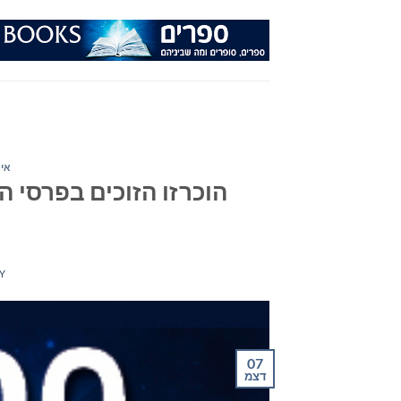
Ski
t
conten
איר
הוכרזו הזוכים בפרסי ה
Y
07
דצמ