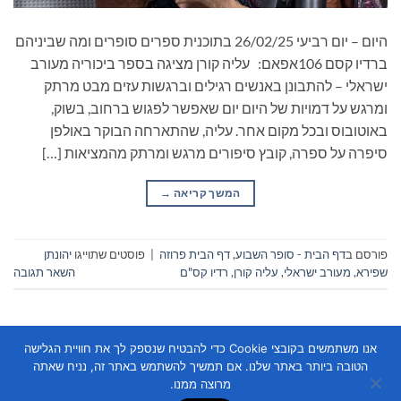
היום – יום רביעי 26/02/25 בתוכנית ספרים סופרים ומה שביניהם
ברדיו קסם 106אפאם: עליה קורן מציגה בספר ביכוריה מעורב
ישראלי – להתבונן באנשים רגילים וברגשות עזים מבט מרתק
ומרגש על דמויות של היום יום שאפשר לפגוש ברחוב, בשוק,
באוטובוס ובכל מקום אחר. עליה, שהתארחה הבוקר באולפן
סיפרה על ספרה, קובץ סיפורים מרגש ומרתק מהמציאות […]
המשך קריאה
→
פורסם ב
דף הבית - סופר השבוע
,
דף הבית פרוזה
|
פוסטים שתוייגו
יהונתן
שפירא
,
מעורב ישראלי
,
עליה קורן
,
רדיו קס"ם
השאר תגובה
אנו משתמשים בקובצי Cookie כדי להבטיח שנספק לך את חוויית הגלישה
הטובה ביותר באתר שלנו. אם תמשיך להשתמש באתר זה, נניח שאתה
מרוצה ממנו.