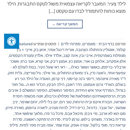
לילד צעיר. המעבר לקריאה עצמאית משול לטקס התבגרות. הילד
מוצא כוחות להתמודד לבדו עם טקסט […]
המשך קריאה
→
פורסם ב
דף הבית - מאמרים
,
ספרות ילדים
|
פוסטים שתוייגו
featured
,
אואן
קולפר
,
אוטוליין והחתולה הצהובה
,
אורית רינגל אמיר
,
איאן בק
,
אייבי + בין
מטפלות בשמרטפית
,
אייבי ובין
,
אינה קצב
,
אלדד אילני
,
אלדין ומנורת הקסמים
,
אלון אסקרוב
,
אלחנן בן-אורי
,
אמנון כץ
,
אמנון ריבק
,
אני קורא
,
אנני ברוז
,
אשכר
ארבליך-בריפמן
,
באושר ועושר כאילו... - ראי ראי שעל הקיר
,
בנות לעולם לא -
עפעוף אחד
,
ג'ואנה נדין
,
ג'ני ומועדון החתולים
,
גור אילני
,
גיל טורייצה
,
גלית חזק
,
ד"ר מאירה איזנהמר
,
דיסני ג'נה קריסטי
,
דני קרמן
,
האגדה על הילד הכי רע
בעולם
,
הארדי גרנט אגמונט
,
הדר ראובן
,
הילה חבקין
,
הכדור הוא ה…גול חוזר
בגדול!
,
המרדף אחר איש החידות
,
הסיפור המושלם
,
הסיפור המושלם 3 אויבים
מבית
,
הרפתקאותיהם המופלאות של ספלולון וכרבולון
,
זוטה מכשפה חסרת
השראה
,
חבורת איקס ובית הרוחות
,
טוני רוס
,
יום בלי לילה
,
יותם שווימר
,
יניב
שמעוני
,
יעל ענבר
,
כדורגל
,
כריס רידל
,
להיות מנהיג
,
ליאורה גרוסמן
,
מאירה פירון
,
מונו הוא לא ארנב
,
מיי גיבס
,
מיכאל אבס
,
מיכל בר פרו
,
מלאך שימושי אחד
,
מרדית באדג'ר
,
משחקי בילוש
,
נורמן לינדזי
,
סדרת הרפתקה ראשונה
,
סדרת
קריאת כיף
,
סופי בלקול
,
עטרה אופק
,
ענת שפר
,
עפה מבית ספר לפיות
,
פיליפ