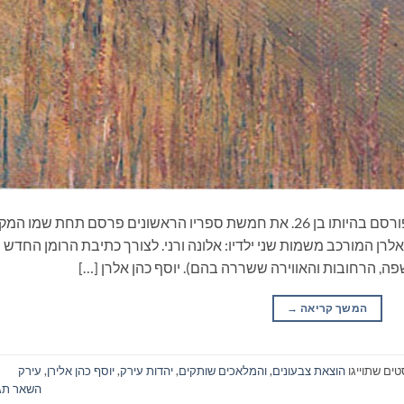
את הטיוטא לספרו הראשון כתב בגיל 16 והוא פורסם בהיותו בן 26. את חמשת ספריו הראשונים פרסם תחת שמו ה
לרן המורכב משמות שני ילדיו: אלונה ורני. לצורך כתיבת הרומן החדש
שפה, הרחובות והאווירה ששררה בהם). יוסף כהן אלרן […]
המשך קריאה
→
טים שתוייגו
הוצאת צבעונים
,
והמלאכים שותקים
,
יהדות עירק
,
יוסף כהן אלירן
,
עירק
השאר תג