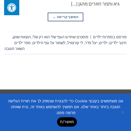
גיא ותמר חוזרים מהגן […]
המשך קריאה
→
פורסם ב
ספרות ילדים
|
פוסטים שתוייגו
הגוף שלי הוא רק שלי
,
הוצאת שוקן
,
חינוך ילדים
,
ילדים
,
יעל פדר
,
לי קורצוויל
,
לשמור על גוף הילדים
,
ספר ילדים
השאר תגובה
Copyright 2026 ©
Flatsome Theme
אנו משתמשים בקובצי Cookie כדי להבטיח שנספק לך את חוויית הגלישה
הטובה ביותר באתר שלנו. אם תמשיך להשתמש באתר זה, נניח שאתה
מרוצה ממנו.
מאשר/ת