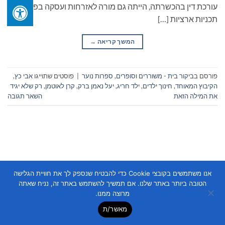
עורכת דין בהכשרתה, הייתה גם מורה לאזרחות ועסקה בפיתוח
תכניות ארציות […]
המשך קריאה
→
פורסם ב
ביקור בית - משוררים וסופרים
,
ספרות נוער
|
פוסטים שתוייגו
אבי כץ
,
הקיבוץ המאוחד
,
חינוך ילדים
,
ילד חריג
,
יעל נאמן ברק
,
קרן לאוטמן
,
רק שלא יגיד
את המילה הזאת
השאר תגובה
אנו משתמשים בקובצי Cookie כדי להבטיח שנספק לך את חוויית הגלישה
Copyright 2026 ©
Flatsome Theme
הטובה ביותר באתר שלנו. אם תמשיך להשתמש באתר זה, נניח שאתה
מרוצה ממנו.
מאשר/ת