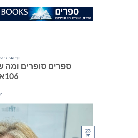
Ski
t
conten
דף הבית - ס
ספרים סופרים ומה שב
106אפאם מיום 23/07/25
Y
23
יול