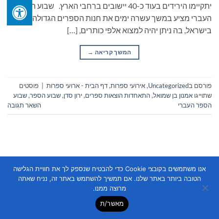
יתקיימו הירידים בעוד כ-40 יישובים ברחבי הארץ. שבוע הספר
העברי מציע במשך עשרה ימים את חנות הספרים הגדולה
בישראל, בה ניתן יהיה למצוא אלפי כותרים, […]
המשך קריאה
→
פורסם ב
Uncategorized
,
אירועי ספרות
,
דף הבית - ארועי ספרות
|
פוסטים
שתוייגו
אמנון בן שמואל
,
התאחדות הוצאות ספרים
,
ירון סדן
,
שבוע הספר
,
שבוע
הספר העברי
השאר תגובה
אנו משתמשים בקובצי Cookie כדי להבטיח שנספק לך את חוויית הגלישה
הטובה ביותר באתר שלנו. אם תמשיך להשתמש באתר זה, נניח שאתה
Copyright 2026 ©
Flatsome Theme
מרוצה ממנו.
מאשר/ת