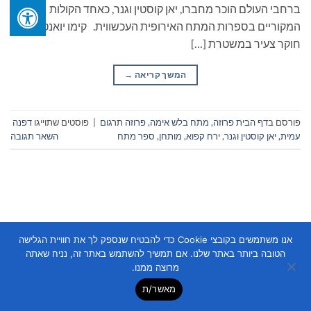
ברחבי העולם הוכר מחברו, יאן קוסטין וגנר, כאחד הקולות
המקוריים בספרות המתח האירופית העכשווית. קימו יואנטה,
חוקר צעיר במשטרת […]
המשך קריאה
→
פורסם ב
דף הבית פרוזה
,
מתח בלש אימה
,
פרוזה תרגום
|
פוסטים שתוייגו
דפנה
עמית
,
יאן קוסטין וגנר
,
ירח קפוא
,
מותחן
,
ספר מתח
השאר תגובה
אנו משתמשים בקובצי Cookie כדי להבטיח שנספק לך את חוויית הגלישה
Copyright 2026 ©
Flatsome Theme
הטובה ביותר באתר שלנו. אם תמשיך להשתמש באתר זה, נניח שאתה
מרוצה ממנו.
מאשר/ת