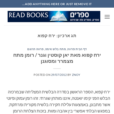
Ski
ADD ANYTHING HERE OR JUST REMOVE IT...
t
conten
תג ארכיון:
ירח קפוא
דף הבית פרוזה
,
מתח בלש אימה
,
פרוזה תרגום
ירח קפוא מאת יאן קוסטין וגנר / רומן מתח
מצמרר ומסוגנן
POSTED ON
29/07/2012
BY
ZNOY
ירח קפוא, הספר הראשון בסדרה הבלשית המצליחה שבמרכזה
הבלש הפני קימו יואנטה, איננו מותחן שגרתי. זהו רומן עמוק ופיוטי
אשר מתבונן, באמצעות עלילת חקירה בלשית מקורית ומרתקת,
במפגש הבלתי אפשרי בין אהבה ומוות. בזכות הצלחת הרומן