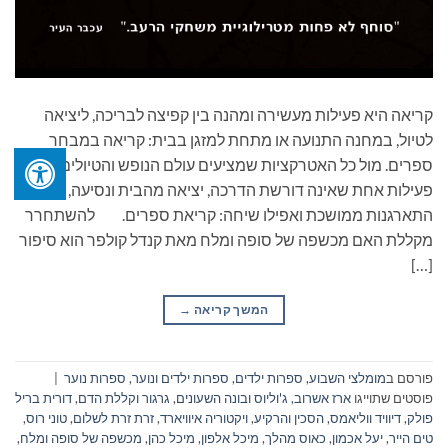
קריאה היא פעילות מעשירה ומהנה בין קפיצה לבריכה, ליציאה
לטיול, במחנה התנועה או מתחת למזגן בבית: קריאה במבחר
ספרים. מול כל האטרקציות שמציעים עולם הנופש והטיולים, יש
פעילות אחת שאינה דורשת הדרכה, יציאה מהבית ונסיעה,
התארגנות ממושכת ואפילו שיחה: קריאת ספרים. להשתחרר
מקללת האם מכשפה של סופה ומלח מאת קנדל קולפר הוא סיפור
[…]
המשך קריאה
→
פורסם ב
מומלצי השבוע
,
ספרות ילדים
,
ספרות ילדים ונוער
,
ספרות נוער
|
פוסטים שתוייגו
ארז אשרוב
,
ג'וליוס ובונה השעונים
,
גרגור וקללת הדם
,
דורית בריל
פולק
,
דיוויד ווליאמס
,
הסכין והרקיע
,
ויקטוריה איוויארד
,
זרת זרת לשלום
,
טוני רוס
,
טים הייר
,
יעל אכמון
,
כאוס מהלך
,
מיכל אלפון
,
מיכל כהן
,
מכשפה של סופה ומלח
,