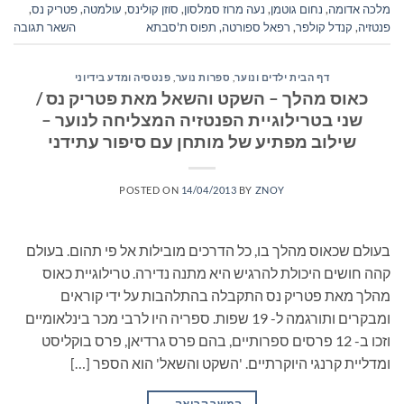
מלכה אדומה
,
נחום גוטמן
,
נעה מרוז סמלסון
,
סוזן קולינס
,
עולמטה
,
פטריק נס
,
פנטזיה
,
קנדל קולפר
,
רפאל ספורטה
,
תפוס ת'סבתא
השאר תגובה
דף הבית ילדים ונוער
,
ספרות נוער
,
פנטסיה ומדע בידיוני
כאוס מהלך – השקט והשאל מאת פטריק נס /
שני בטרילוגיית הפנטזיה המצליחה לנוער –
שילוב מפתיע של מותחן עם סיפור עתידני
POSTED ON
14/04/2013
BY
ZNOY
בעולם שכאוס מהלך בו, כל הדרכים מובילות אל פי תהום. בעולם
קהה חושים היכולת להרגיש היא מתנה נדירה. טרילוגיית כאוס
מהלך מאת פטריק נס התקבלה בהתלהבות על ידי קוראים
ומבקרים ותורגמה ל- 19 שפות. ספריה היו לרבי מכר בינלאומיים
וזכו ב- 12 פרסים ספרותיים, בהם פרס גרדיאן, פרס בוקליסט
ומדליית קרנגי היוקרתיים. 'השקט והשאל' הוא הספר […]
המשך קריאה
→