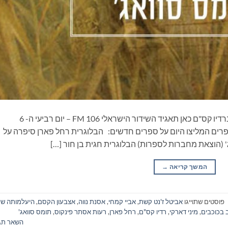
ספרים סופרים ומה שביניהם – תכנית ראיונות ברדיו קס"ם כאן תאגיד השידור הישראלי 106 FM – יום רביעי ה- 6
ת הספרים המליצו היום על ספרים חדשים: הבלוגרית רחל פארן סיפרה על
 (הוצאת מחברות לספרות) הבלוגרית חגית בן חור […]
המשך קריאה
→
פוסטים שתוייגו
אביטל ז'נט קשת
,
אביי קמחי
,
אסנת נווה
,
אצבעון הקסם
,
היעלמותה של
 בכוכבים
,
מיני דארקי
,
רדיו קס"ם
,
רחל פארן
,
רעות אסתר פינקוס
,
תומס סוואג'
השאר תג