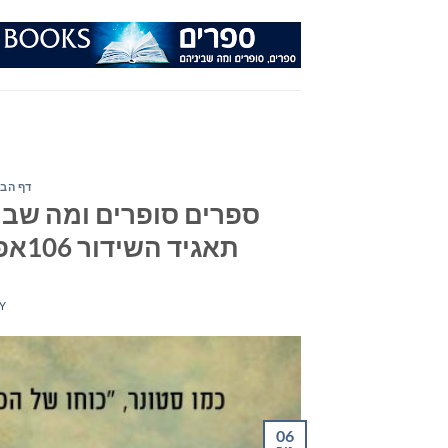
Ski
t
conten
דף הבי
ספרים סופרים ומה שבינ
תאגיד השידור 106אפאם – יום רביעי ה-06 בנובמבר 2019
Y
06