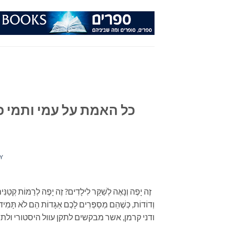
Ski
t
conten
כל האמת על עמי ותמי כ
Y
זֶה יָפֶה וְנָאֶה לְשַׁקֵּר לִילָדִים? זֶה יָפֶה לְרַמּוֹת קְטַנִּים
וְדוֹדוֹת, כְּשֶׁהֵם מְסַפְּרִים לָכֶם אַגָּדוֹת הֵם ל
ודני קרמן, אשר מבקשים לתקן עוול היסטורי ול