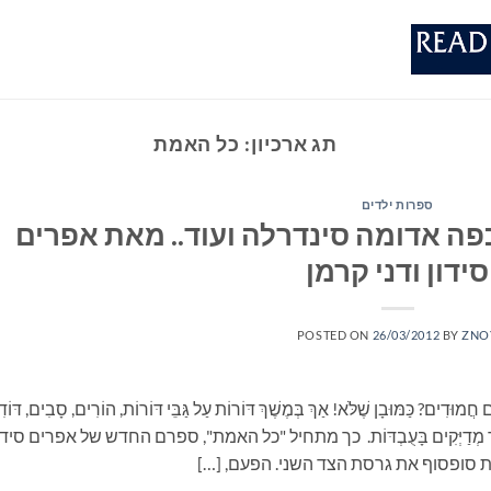
תג ארכיון:
כל האמת
ספרות ילדים
פה אדומה סינדרלה ועוד.. מאת אפרים
סידון ודני קרמן
POSTED ON
26/03/2012
BY
ZNO
 חֲמוּדִים? כַּמּוּבָן שֶׁלֹּא! אַךְ בְּמֶשֶׁךְ דּוֹרוֹת עַל גַּבֵּי דּוֹרוֹת, הוֹרִים, סָבִים, דּוֹד
ֹא תָּמִיד מְדַיְּקִים בָּעֻבְדּוֹת. כך מתחיל "כל האמת", ספרם החדש של אפרים סידו
תת סופסוף את גרסת הצד השני. הפעם, […]