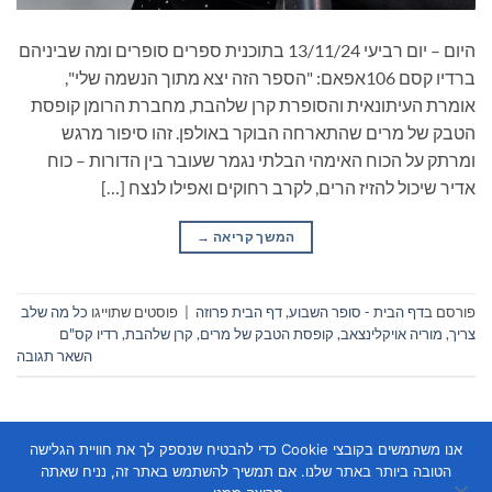
היום – יום רביעי 13/11/24 בתוכנית ספרים סופרים ומה שביניהם
ברדיו קסם 106אפאם: "הספר הזה יצא מתוך הנשמה שלי",
אומרת העיתונאית והסופרת קרן שלהבת, מחברת הרומן קופסת
הטבק של מרים שהתארחה הבוקר באולפן. זהו סיפור מרגש
ומרתק על הכוח האימהי הבלתי נגמר שעובר בין הדורות – כוח
אדיר שיכול להזיז הרים, לקרב רחוקים ואפילו לנצח […]
המשך קריאה
→
פורסם ב
דף הבית - סופר השבוע
,
דף הבית פרוזה
|
פוסטים שתוייגו
כל מה שלב
צריך
,
מוריה אויקלינצאב
,
קופסת הטבק של מרים
,
קרן שלהבת
,
רדיו קס"ם
השאר תגובה
אנו משתמשים בקובצי Cookie כדי להבטיח שנספק לך את חוויית הגלישה
הטובה ביותר באתר שלנו. אם תמשיך להשתמש באתר זה, נניח שאתה