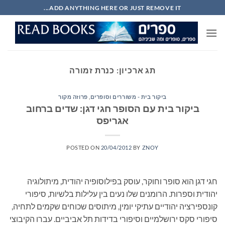
Ski
ADD ANYTHING HERE OR JUST REMOVE IT...
t
conten
תג ארכיון:
כנרת זמורה
ביקור בית - משוררים וסופרים
,
פרוזה מקור
ביקור בית עם הסופר חגי דגן: שדים ברחוב
אגריפס
POSTED ON
20/04/2012
BY
ZNOY
חגי דגן הוא סופר וחוקר, עוסק בפילוסופיה יהודית, מיתולוגיה
יהודית וספרות. הרומנים שלו נעים בין עלילות בלשיות, סיפורי
קונספירציה יהודיים עתיקי יומין, מיתוסים שכוחים שקמים לתחיה,
סיפורי סקס ירושלמיים וסיפורי בדידות תל אביביים. עברו הקיבוצי