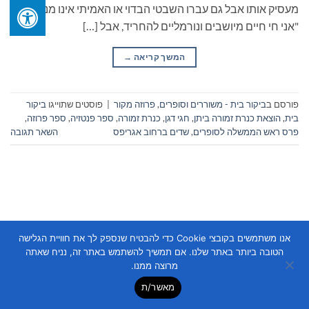
מעסיק אותו אבל גם עברו השבטי הבדוי או האמיתי אינו מניח לו.
"אני חי חיים מיושבים ונורמליים להחריד, אבל […]
המשך קריאה
→
פורסם ב
ביקור בית - משוררים וסופרים
,
פרוזה מקור
|
פוסטים שתוייגו
ביקור
בית
,
הוצאת כנרת זמורה ביתן
,
חגי דגן
,
כנרת זמורה
,
ספר פנטזיה
,
ספר פרוזה
,
פרס ראש הממשלה לסופרים
,
שדים ברחוב אגריפס
השאר תגובה
אנו משתמשים בקובצי Cookie כדי להבטיח שנספק לך את חוויית הגלישה
Copyright 2026 ©
Flatsome Theme
הטובה ביותר באתר שלנו. אם תמשיך להשתמש באתר זה, נניח שאתה
מרוצה ממנו.
מאשר/ת