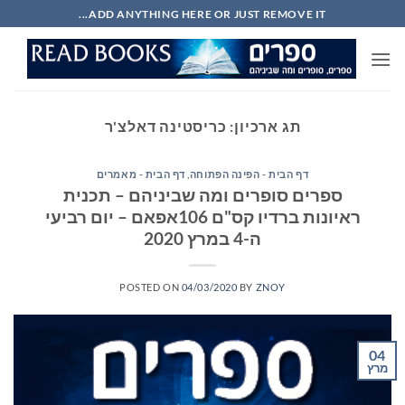
Ski
ADD ANYTHING HERE OR JUST REMOVE IT...
t
conten
תג ארכיון:
כריסטינה דאלצ'ר
דף הבית - הפינה הפתוחה
,
דף הבית - מאמרים
ספרים סופרים ומה שביניהם – תכנית
ראיונות ברדיו קס"ם 106אפאם – יום רביעי
ה-4 במרץ 2020
POSTED ON
04/03/2020
BY
ZNOY
04
מרץ