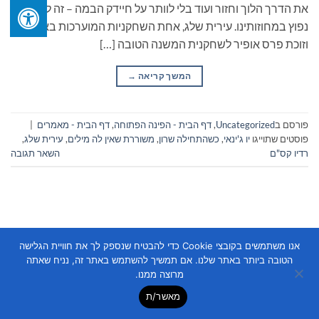
את הדרך הלוך וחזור ועוד בלי לוותר על חיידק הבמה – זה לא דבר
נפוץ במחוזותינו. עירית שלג, אחת השחקניות המוערכות בארץ
וזוכת פרס אופיר לשחקנית המשנה הטובה […]
המשך קריאה
→
פורסם ב
Uncategorized
,
דף הבית - הפינה הפתוחה
,
דף הבית - מאמרים
|
פוסטים שתוייגו
יו ג'ינאי
,
כשהתחילה שרון
,
משוררת שאין לה מילים
,
עירית שלג
,
רדיו קס"ם
השאר תגובה
אנו משתמשים בקובצי Cookie כדי להבטיח שנספק לך את חוויית הגלישה
הטובה ביותר באתר שלנו. אם תמשיך להשתמש באתר זה, נניח שאתה
Copyright 2026 ©
Flatsome Theme
מרוצה ממנו.
מאשר/ת