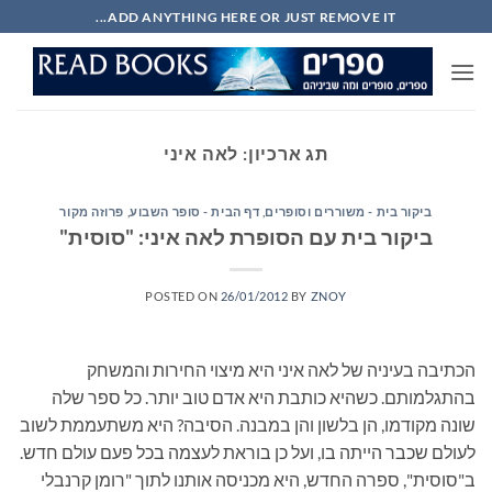
Ski
ADD ANYTHING HERE OR JUST REMOVE IT...
t
conten
תג ארכיון:
לאה איני
ביקור בית - משוררים וסופרים
,
דף הבית - סופר השבוע
,
פרוזה מקור
ביקור בית עם הסופרת לאה איני: "סוסית"
POSTED ON
26/01/2012
BY
ZNOY
הכתיבה בעיניה של לאה איני היא מיצוי החירות והמשחק
בהתגלמותם. כשהיא כותבת היא אדם טוב יותר. כל ספר שלה
שונה מקודמו, הן בלשון והן במבנה. הסיבה? היא משתעממת לשוב
לעולם שכבר הייתה בו, ועל כן בוראת לעצמה בכל פעם עולם חדש.
ב"סוסית", ספרה החדש, היא מכניסה אותנו לתוך "רומן קרנבלי