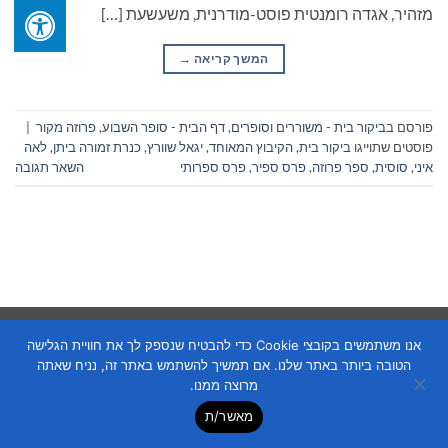
מזהיר, אגדה רומנטית פוסט-מודרנית, משעשעת […]
המשך קריאה
→
פורסם ב
ביקור בית - משוררים וסופרים
,
דף הבית - סופר השבוע
,
פרוזה מקור
|
פוסטים שתוייגו
ביקור בית
,
הקיבוץ המאוחד
,
יגאל שוורץ
,
כנרת זמורה ביתן
,
לאה
איני
,
סוסית
,
ספר פרוזה
,
פרס ספיר
,
פרס ספרותי
השאר תגובה
Copyright 2026 ©
Flatsome Theme
אנו משתמשים בקובצי Cookie כדי להבטיח שנספק לך את חוויית הגלישה
הטובה ביותר באתר שלנו. אם תמשיך להשתמש באתר זה, נניח שאתה
מרוצה ממנו.
מאשר/ת