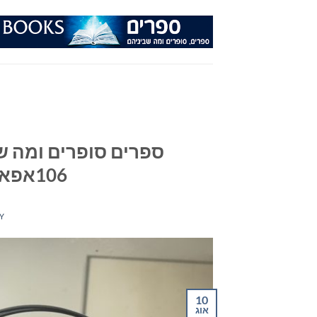
Ski
t
conten
ספרים סופרים ומה שב
106אפאם – יום רביעי 10/08/22
Y
10
אוג