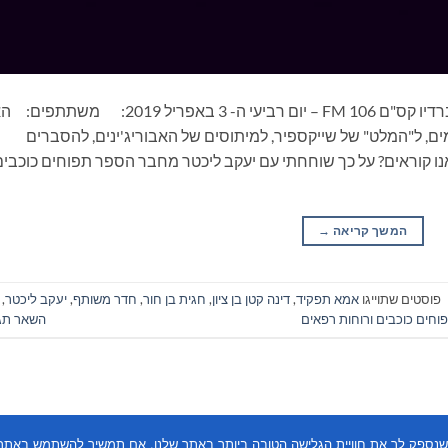
ספרים סופרים ומה שביניהם – תכנית ראיונות ברדיו קס"ם 106 FM – יום רביעי ה- 3 באפריל 2019:
ם, ל"המלט" של שייקספיר, למיתוסים של האבוריג'ינים, להסברים
שאנו קוראים? על כך שוחחתי עם יעקב ליכטר מחבר הספר תפוחים כוכבים
המשך קריאה
→
פוסטים שתוייגו
אמא תפקיד
,
דינה קטן בן ציון
,
חגית בן חור
,
חדר משותף
,
יעקב ליכטר
,
וחים כוכבים ורוחות רפאים
השאר תג