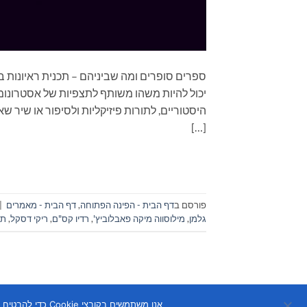
יכול להיות משהו משותף לתצפיות של אסטרונומי
היסטוריים, לתורות פיזיקליות ולסיפור או שיר 
[…]
פורסם ב
דף הבית - הפינה הפתוחה
,
דף הבית - מאמרים
|
גלמן
,
מילוסווה מיקה פאבלוביץ'
,
רדיו קס"ם
,
ריקי דסקל
,
תפ
אנו משתמשים בקובצי Cookie כדי להבטיח שנספק לך את חוויית הגלישה הטובה ביותר באתר שלנו. אם תמשיך להשתמש באתר זה, נניח שאתה מרוצה ממנו.