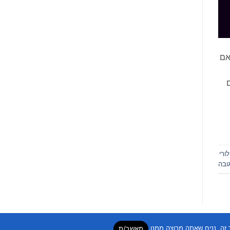
 משתתפים: האם
לורי
ובה
מאשר/ת