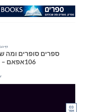
Ski
t
conten
דף הבי
ספרים סופרים ומה שב
106אפאם – יום רביעי ה- 3 באפריל 2019
Y
03
אפר