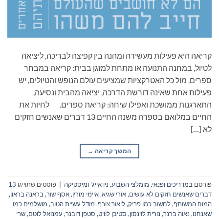
קריאה היא פעילות מעשירה ומהנה בין קפיצה לבריכה, ליציאה
לטיול, במחנה התנועה או מתחת למזגן בבית: קריאה במבחר
ספרים. מול כל האטרקציות שמציעים עולם הנופש והטיולים, יש
פעילות אחת שאינה דורשת הדרכה, יציאה מהבית ונסיעה,
התארגנות ממושכת ואפילו שיחה: קריאת ספרים. לחיות את
החיים במלואם בספרה משנה החיים 13 דברים שאנשים חזקים
לא […]
המשך קריאה
→
פורסם ב
מדריכים ופנאי
,
מומלצי השבוע
,
ניו אייג' ומיסטיקה
|
פוסטים שתוייגו
13
דברים שאנשים חזקים לא עושים
,
אורי שגיא
,
איימי מורין
,
אסף שור
,
בראנה בראון
,
המוח המשותף
,
לחשוב כמו פריק
,
ליאור צורף
,
מודל עשיית הטוב
,
מושלמים כמו
שאנחנו
,
נאוה ברנר
,
נורית לוינסון
,
סטיבן לוויט
,
סטפן דובנר
,
עמנואל לוטם
,
שרי