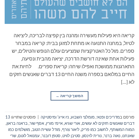
קריאה היא פעילות מעשירה ומהנה בין קפיצה לבריכה, ליציאה
לטיול, במחנה התנועה או מתחת למזגן בבית: קריאה במבחר
ספרים. מול כל האטרקציות שמציעים עולם הנופש והטיולים, יש
פעילות אחת שאינה דורשת הדרכה, יציאה מהבית ונסיעה,
התארגנות ממושכת ואפילו שיחה: קריאת ספרים. לחיות את
החיים במלואם בספרה משנה החיים 13 דברים שאנשים חזקים
לא […]
המשך קריאה
→
פורסם ב
מדריכים ופנאי
,
מומלצי השבוע
,
ניו אייג' ומיסטיקה
|
פוסטים שתוייגו
13
דברים שאנשים חזקים לא עושים
,
אורי שגיא
,
איימי מורין
,
אסף שור
,
בראנה בראון
,
המוח המשותף
,
לחשוב כמו פריק
,
ליאור צורף
,
מודל עשיית הטוב
,
מושלמים כמו
שאנחנו
,
נאוה ברנר
,
נורית לוינסון
,
סטיבן לוויט
,
סטפן דובנר
,
עמנואל לוטם
,
שרי