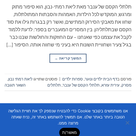
תלתלי הקסם של ענבר מאת ליאת רמתי-נבון, הוא סיפור מתוק
ומרגש, המוקדש לכל הילדות, האמהות והסבתות המתולתלות,
שחוו את מאבקי הסירוק המתישים, ואשר רק בבגרות גילו את סוד
הקסם שבתלתליהן. בין המסרים המועברים בספר: לדעת ללמוד
לקבל את עצמנו כפי שאנחנו – עם החוזקות והחולשות שבנו כבר
בגיל צעיר ושחוויית השונות היא בעיני מי שחווה אותה. הסיפור […]
המשך קריאה
→
פורסם ב
דף הבית ילדים ונוער
,
ספרות ילדים
|
פוסטים שתוייגו
ליאת רמתי נבון
,
מסרק
,
עירית עזרא
,
תלתלי הקסם של ענבר
,
תלתלים
השאר תגובה
אנו משתמשים בקובצי Cookie כדי להבטיח שנספק לך את חוויית הגלישה
הטובה ביותר באתר שלנו. אם תמשיך להשתמש באתר זה, נניח שאתה
מרוצה ממנו.
מאשר/ת
Copyright 2026 ©
Flatsome Theme