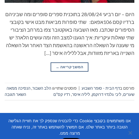
היום – יום רביעי 28/08/24 בתוכנית ספרים סופרים ומה שביניהם
ברדיו קסם 106אפאם: שתי סופרות מביאות מבט אישי בקובצי
הסיפורים שכתבו. מאז השבעה באוקטובר צפו במרחב הציבורי
שתי שאלות עיקריות: איך הגענו למצב הזה ומה עושים הלאה? יש
מי שעונה על השאלה הראשונה בהאשמת הצד האחר ועל השאלה
השנייה באריזת מזוודות, אבל לליליה איסר […]
המשך קריאה
→
פורסם ב
דף הבית - סופר השבוע
|
פוסטים שתוייגו
הלב השבור
,
הנסיכה ממאה
שערים
,
ליבי גלנדוי דרוקמן
,
ליליה איסר
,
רדיו קס"ם
השאר תגובה
אנו משתמשים בקובצי Cookie כדי להבטיח שנספק לך את חוויית הגלישה
הטובה ביותר באתר שלנו. אם תמשיך להשתמש באתר זה, נניח שאתה
מרוצה ממנו.