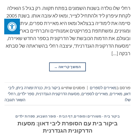
רחלי שלו נולדה בשנות השמונים בפתח תקווה. רק בגיל 5 הואילה
לקחת עיפרון ליד ולהתחיל לצייר, ומאז לא עזבה אותו. בשנת 2005
סיימה את לימודיה בבצלאל ומאז היא מאיירת ספרים, עיתונים
ומגזינים, ומשתתפת בפרויקטים אמנותיים וחברתיים בארץ
ובעולם. את הדמות הכובשת של הדרקונית בספר החדש שאיירה,
"מסעות הדרקונית הגנדרנית", עיצבה רחלי בהשראתה של סבתא
רבקה […]
המשך קריאה
→
פורסם ב
מאיירים לספרים
|
פוסטים שתוייגו
ביקור בית
,
כנרת זמורה ביתן
,
ליבי
דאון
,
מאיירים
,
מאיירים לספרים
,
מסעות הדרקונית הגנדרנית
,
ספר ילדים
,
רחלי
שלו
השאר תגובה
ביקור בית - משוררים וסופרים
,
דף הבית - סופר השבוע
,
ספרות ילדים
ביקור בית עם הסופרת ליבי דאון: מסעות
הדרקונית הגנדרנית