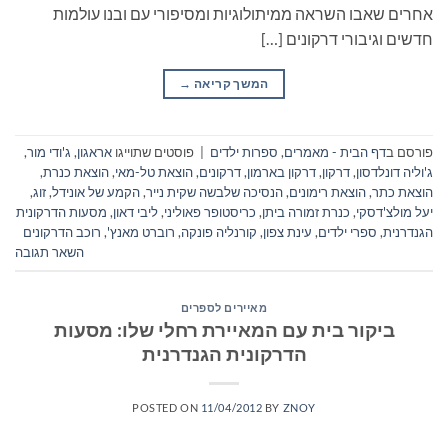
אחרים שאבו השראה ממיתולוגיות ומסיפורי עם ובנו עולמות
חדשים וגיבורי דרקונים […]
המשך קריאה
→
פורסם ב
דף הבית - מאמרים
,
ספרות ילדים
|
פוסטים שתוייגו
אראגון
,
ג'ודי מור
,
ג'וליה דונלדסון
,
דרקון
,
דרקון בארמון
,
דרקונים
,
הוצאת טל-מאי
,
הוצאת כנרת
,
הוצאת כתר
,
הוצאת רימונים
,
הנסיכה שלבשה שקית נייר
,
הקמע של אונידל
,
זוג
,
יעל מולצ'דסקי
,
כנרת זמורה ביתן
,
כריסטופר פאוליני
,
ליבי דאון
,
מסעות הדרקונית
הגנדרנית
,
ספרי ילדים
,
עינת צפון
,
קורנליה פונקה
,
רוברט מאנץ'
,
רוכב הדרקונים
השאר תגובה
מאיירים לספרים
ביקור בית עם המאיירת רחלי שלו: מסעות
הדרקונית הגנדרנית
POSTED ON
11/04/2012
BY
ZNOY