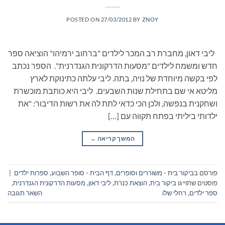
POSTED ON
27/03/2012
BY
ZNOY
ליבי דאון, מחברת רב המכר לילדים "ברחוב ירמיהו" הוציאה ספר
חדש ומשמח לילדים "מסעות הדרקונית הגנדרנית". הספר נכתב
לפי בקשה מיוחדת של נויה, בתה. ליבי עלתה כתינוקת לארץ
מליטא אי שם בתחילת שנות השבעים. ליבי היא כותבת מוכשרת
ושחקנית בנפשה, ולכן הכי כדאי לתת לה את רשות הדיבור: "את
ילדותי ביליתי בפתח תקווה עם […]
המשך קריאה
→
פורסם ב
ביקור בית - משוררים וסופרים
,
דף הבית - סופר השבוע
,
ספרות ילדים
|
פוסטים שתוייגו
ביקור בית
,
הוצאת כנרת
,
ליבי דאון
,
מסעות הדרקונית הגנדרנית
,
ספר ילדים
,
רחלי שלו
השאר תגובה