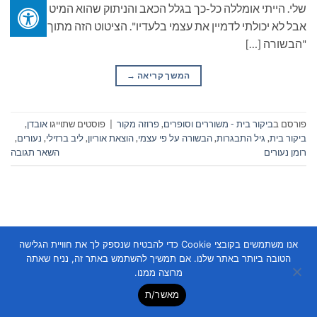
שלי. הייתי אומללה כל-כך בגלל הכאב והניתוק שהוא המיט עלי,
אבל לא יכולתי לדמיין את עצמי בלעדיו". הציטוט הזה מתוך
"הבשורה […]
המשך קריאה
→
פורסם ב
ביקור בית - משוררים וסופרים
,
פרוזה מקור
|
פוסטים שתוייגו
אובדן
,
ביקור בית
,
גיל התבגרות
,
הבשורה על פי עצמי
,
הוצאת אוריון
,
ליב ברזילי
,
נעורים
,
רומן נעורים
השאר תגובה
אנו משתמשים בקובצי Cookie כדי להבטיח שנספק לך את חוויית הגלישה
הטובה ביותר באתר שלנו. אם תמשיך להשתמש באתר זה, נניח שאתה
Copyright 2026 ©
Flatsome Theme
מרוצה ממנו.
מאשר/ת